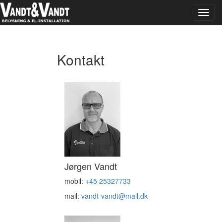
Toggl
navig
Kontakt
Jørgen Vandt
mobil:
+45 25327733
mail:
vandt-vandt@mail.dk