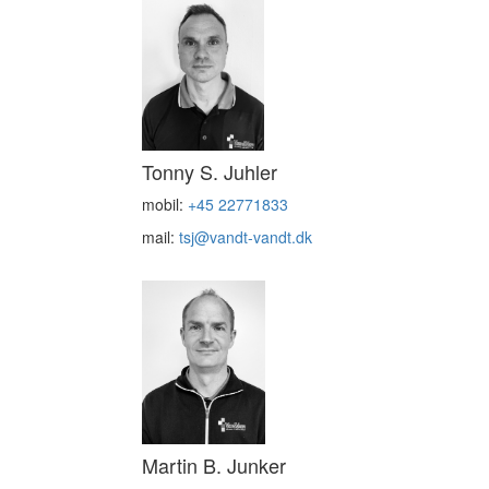
Tonny S. Juhler
mobil:
+45 22771833
mail:
tsj@vandt-vandt.dk
Martin B. Junker